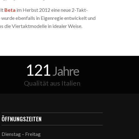
llt
Beta
im Herbst 2012 eine neue 2-Takt-
wurde ebenfalls in Eigenregie entwickelt und
s die Viertaktmodelle in idealer Weise.
121
Jahre
Qualität aus Italien
ÖFFNUNGSZEITEN
Dienstag – Freitag