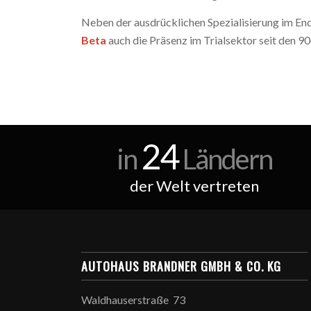
Neben der ausdrücklichen Spezialisierung im En
Beta
auch die Präsenz im Trialsektor seit den 90
24
in
Ländern
der Welt vertreten
AUTOHAUS BRANDNER GMBH & CO. KG
Waldhauserstraße 73