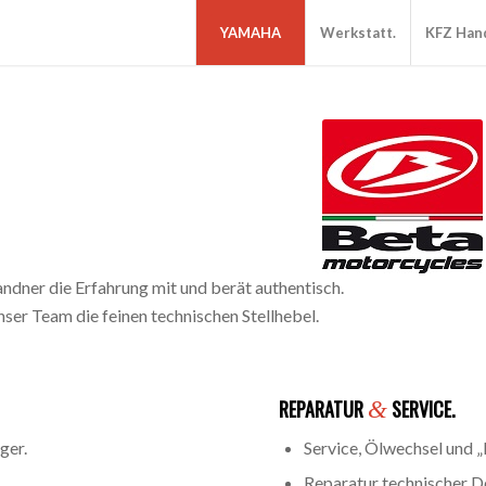
YAMAHA
Werkstatt.
KFZ Hand
andner die Erfahrung mit und berät authentisch.
nser Team die feinen technischen Stellhebel.
REPARATUR
&
SERVICE.
ger.
Service, Ölwechsel und „
Reparatur technischer D