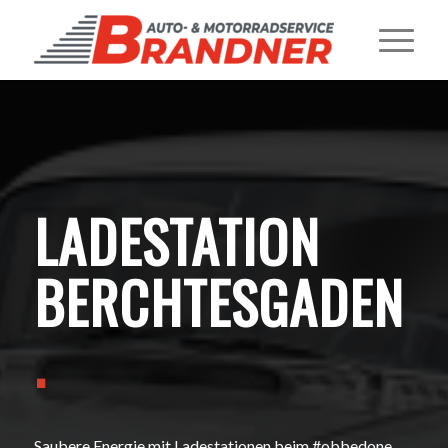
LADESTATION
BERCHTESGADEN
.
Saubere Energie mit Ladestationen beim #obbedone.